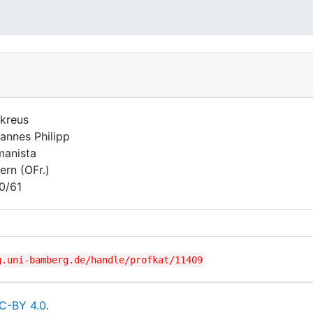
kreus
annes Philipp
anista
ern (OFr.)
0/61
g.uni-bamberg.de/handle/profkat/11409
C-BY 4.0
.