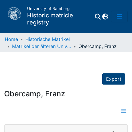
University of Bamberg
Historic matricle
registry
Home
Historische Matrikel
Matrikel der älteren Universität
Obercamp, Franz
Matrikel
Directory of
Professors
Export
Obercamp, Franz
Details