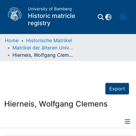
University of Bamberg
Historic matricle
registry
Home
Historische Matrikel
Matrikel der älteren Universität
Matrikel
Hierneis, Wolfgang Clemens
Directory of
Professors
Export
Hierneis, Wolfgang Clemens
Details