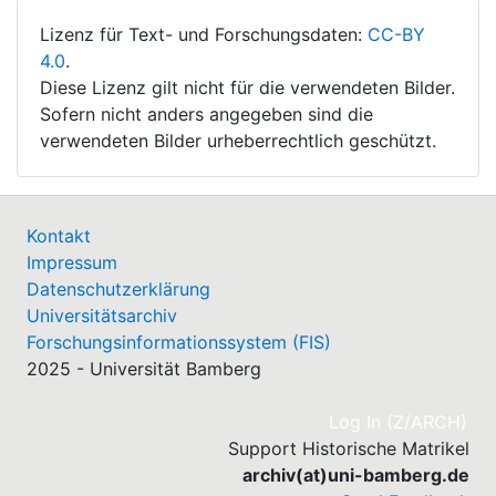
Lizenz für Text- und Forschungsdaten:
CC-BY
4.0
.
Diese Lizenz gilt nicht für die verwendeten Bilder.
Sofern nicht anders angegeben sind die
verwendeten Bilder urheberrechtlich geschützt.
Kontakt
Impressum
Datenschutzerklärung
Universitätsarchiv
Forschungsinformationssystem (FIS)
2025 - Universität Bamberg
(cu
Log In (Z/ARCH)
Support Historische Matrikel
archiv(at)uni-bamberg.de