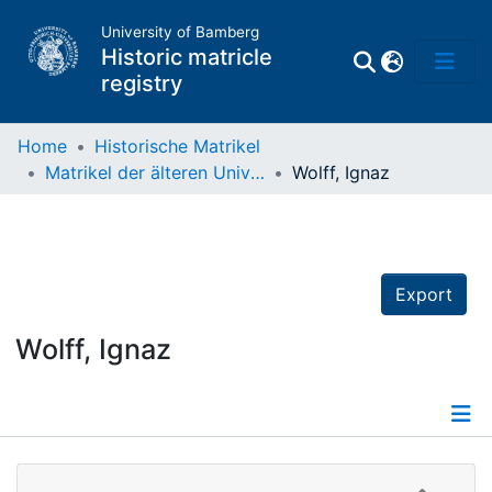
University of Bamberg
Historic matricle
registry
Home
Historische Matrikel
Matrikel der älteren Universität
Wolff, Ignaz
Matrikel
Directory of
Professors
Export
Wolff, Ignaz
Details