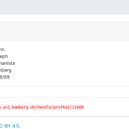
nn
eph
anista
mberg
8/69
g.uni-bamberg.de/handle/profkat/12608
C-BY 4.0
.