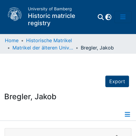
University of Bamberg
Historic matricle
registry
Home
Historische Matrikel
Matrikel der älteren Universität
Bregler, Jakob
Matrikel
Directory of
Professors
Export
Bregler, Jakob
Details