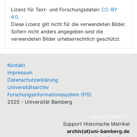
Lizenz für Text- und Forschungsdaten:
CC-BY
4.0
.
Diese Lizenz gilt nicht für die verwendeten Bilder.
Sofern nicht anders angegeben sind die
verwendeten Bilder urheberrechtlich geschützt.
Kontakt
Impressum
Datenschutzerklärung
Universitätsarchiv
Forschungsinformationssystem (FIS)
2025 - Universität Bamberg
(cu
Log In (Z/ARCH)
Support Historische Matrikel
archiv(at)uni-bamberg.de