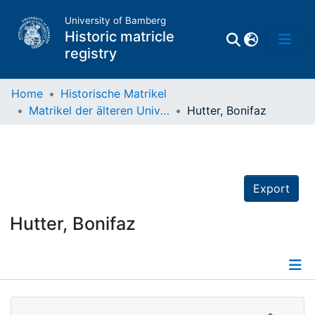
University of Bamberg
Historic matricle
registry
Home
Historische Matrikel
Matrikel der älteren Universität
Hutter, Bonifaz
Matrikel
Directory of
Professors
Export
Hutter, Bonifaz
Details