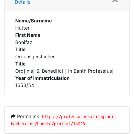
Details
Name/Surname
Hutter
First Name
Bonifaz
Title
Ordensgeistlicher
Title
Ord[inis] S. Bened[icti] in Banth Profess[us]
Year of immatriculation
1653/54
Permalink
https://professorenkatalog.uni-
bamberg.de/handle/profkat/14623