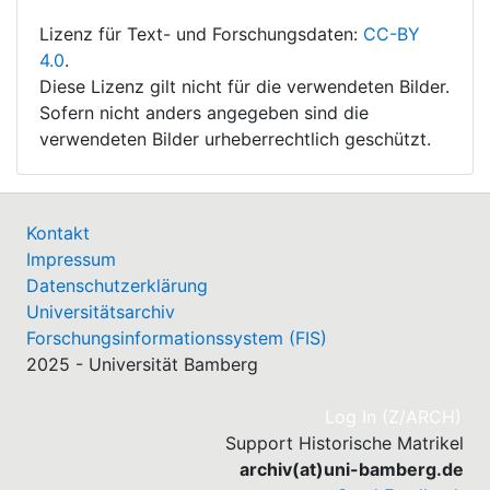
Lizenz für Text- und Forschungsdaten:
CC-BY
4.0
.
Diese Lizenz gilt nicht für die verwendeten Bilder.
Sofern nicht anders angegeben sind die
verwendeten Bilder urheberrechtlich geschützt.
Kontakt
Impressum
Datenschutzerklärung
Universitätsarchiv
Forschungsinformationssystem (FIS)
2025 - Universität Bamberg
(cu
Log In (Z/ARCH)
Support Historische Matrikel
archiv(at)uni-bamberg.de