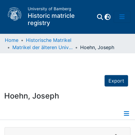
University of Bamberg
Historic matricle
registry
Home
Historische Matrikel
Matrikel der älteren Universität
Hoehn, Joseph
Matrikel
Directory of
Professors
Export
Hoehn, Joseph
Details