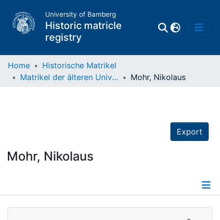
University of Bamberg
Historic matricle
registry
Home
Historische Matrikel
Matrikel der älteren Universität
Mohr, Nikolaus
Matrikel
Directory of
Professors
Export
Mohr, Nikolaus
Details