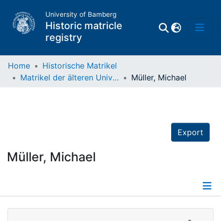
University of Bamberg
Historic matricle
registry
Home
Historische Matrikel
Matrikel der älteren Universität
Müller, Michael
Matrikel
Directory of
Professors
Export
Müller, Michael
Details