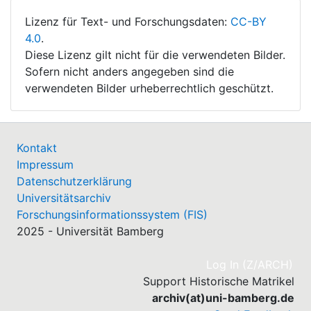
Lizenz für Text- und Forschungsdaten:
CC-BY
4.0
.
Diese Lizenz gilt nicht für die verwendeten Bilder.
Sofern nicht anders angegeben sind die
verwendeten Bilder urheberrechtlich geschützt.
Kontakt
Impressum
Datenschutzerklärung
Universitätsarchiv
Forschungsinformationssystem (FIS)
2025 - Universität Bamberg
(cu
Log In (Z/ARCH)
Support Historische Matrikel
archiv(at)uni-bamberg.de