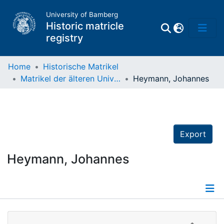
University of Bamberg
Historic matricle
registry
Home
Historische Matrikel
Matrikel der älteren Universität
Heymann, Johannes
Matrikel
Directory of
Professors
Export
Heymann, Johannes
Details