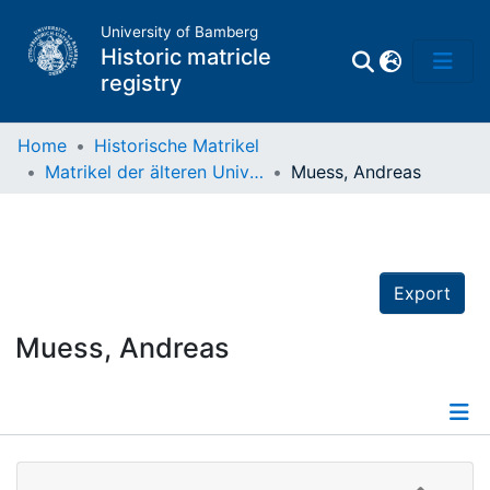
University of Bamberg
Historic matricle
registry
Home
Historische Matrikel
Matrikel der älteren Universität
Muess, Andreas
Matrikel
Directory of
Professors
Export
Muess, Andreas
Details