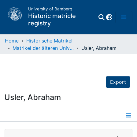
University of Bamberg
Historic matricle
registry
Home
Historische Matrikel
Matrikel der älteren Universität
Usler, Abraham
Matrikel
Directory of
Professors
Export
Usler, Abraham
Details