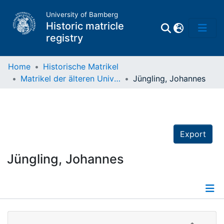
University of Bamberg
Historic matricle
registry
Home
Historische Matrikel
Matrikel der älteren Universität
Jüngling, Johannes
Matrikel
Directory of
Professors
Export
Jüngling, Johannes
Details