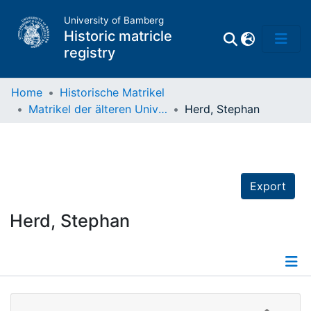
University of Bamberg
Historic matricle
registry
Home
Historische Matrikel
Matrikel der älteren Universität
Herd, Stephan
Matrikel
Directory of
Professors
Export
Herd, Stephan
Details