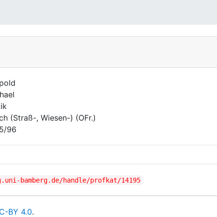
pold
hael
ik
ch (Straß-, Wiesen-) (OFr.)
5/96
g.uni-bamberg.de/handle/profkat/14195
C-BY 4.0
.