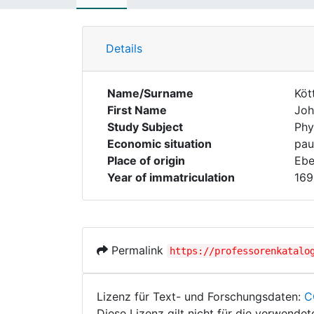
Details
Name/Surname
Kött
First Name
Joh
Study Subject
Phy
Economic situation
pau
Place of origin
Ebe
Year of immatriculation
169
Permalink
https://professorenkatalo
Lizenz für Text- und Forschungsdaten:
C
Diese Lizenz gilt nicht für die verwende