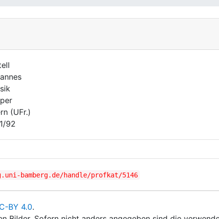
ell
annes
sik
per
rn (UFr.)
1/92
g.uni-bamberg.de/handle/profkat/5146
C-BY 4.0
.
ten Bilder. Sofern nicht anders angegeben sind die verwende