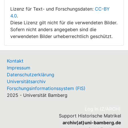
Lizenz für Text- und Forschungsdaten:
CC-BY
4.0
.
Diese Lizenz gilt nicht für die verwendeten Bilder.
Sofern nicht anders angegeben sind die
verwendeten Bilder urheberrechtlich geschützt.
Kontakt
Impressum
Datenschutzerklärung
Universitätsarchiv
Forschungsinformationssystem (FIS)
2025 - Universität Bamberg
(cu
Log In (Z/ARCH)
Support Historische Matrikel
archiv(at)uni-bamberg.de