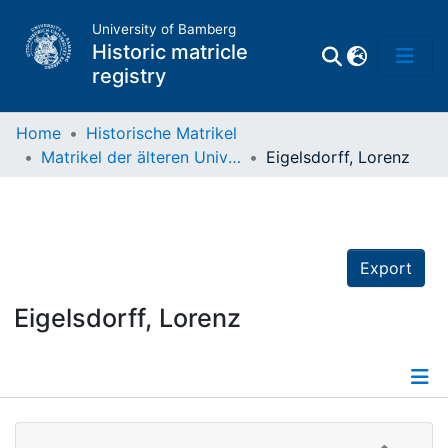
University of Bamberg
Historic matricle
registry
Home
Historische Matrikel
Matrikel der älteren Universität
Eigelsdorff, Lorenz
Matrikel
Directory of
Professors
Export
Eigelsdorff, Lorenz
Details