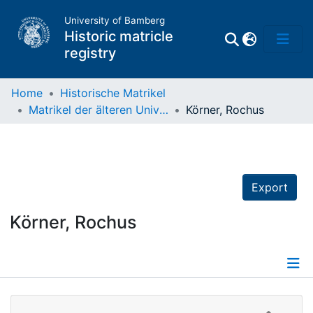
University of Bamberg
Historic matricle
registry
Home
Historische Matrikel
Matrikel der älteren Universität
Körner, Rochus
Matrikel
Directory of
Professors
Export
Körner, Rochus
Details