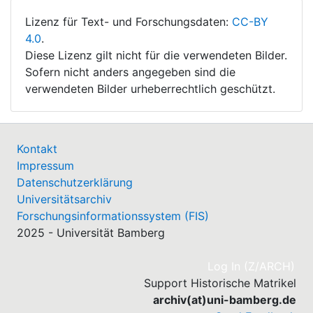
Lizenz für Text- und Forschungsdaten:
CC-BY
4.0
.
Diese Lizenz gilt nicht für die verwendeten Bilder.
Sofern nicht anders angegeben sind die
verwendeten Bilder urheberrechtlich geschützt.
Kontakt
Impressum
Datenschutzerklärung
Universitätsarchiv
Forschungsinformationssystem (FIS)
2025 - Universität Bamberg
(cu
Log In (Z/ARCH)
Support Historische Matrikel
archiv(at)uni-bamberg.de