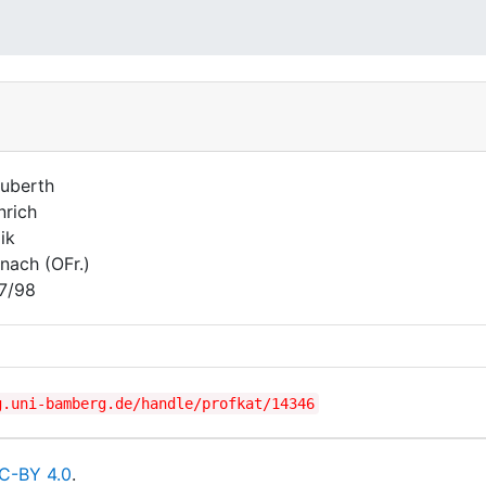
uberth
nrich
ik
nach (OFr.)
7/98
g.uni-bamberg.de/handle/profkat/14346
C-BY 4.0
.