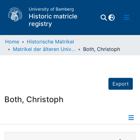
University of Bamberg
Historic matricle
registry
Home
Historische Matrikel
Matrikel der älteren Universität
Both, Christoph
Matrikel
Directory of
Professors
Export
Both, Christoph
Details