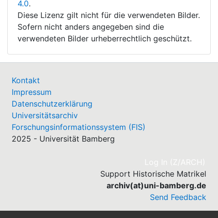
4.0
.
Diese Lizenz gilt nicht für die verwendeten Bilder.
Sofern nicht anders angegeben sind die
verwendeten Bilder urheberrechtlich geschützt.
Kontakt
Impressum
Datenschutzerklärung
Universitätsarchiv
Forschungsinformationssystem (FIS)
2025 - Universität Bamberg
(cu
Log In (Z/ARCH)
Support Historische Matrikel
archiv(at)uni-bamberg.de
Send Feedback