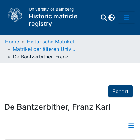
University of Bamberg
Historic matricle
registry
Home
Historische Matrikel
Matrikel der älteren Universität
Matrikel
De Bantzerbither, Franz Karl
Directory of
Professors
Export
De Bantzerbither, Franz Karl
Details