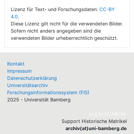
Lizenz für Text- und Forschungsdaten:
CC-BY
4.0
.
Diese Lizenz gilt nicht für die verwendeten Bilder.
Sofern nicht anders angegeben sind die
verwendeten Bilder urheberrechtlich geschützt.
Kontakt
Impressum
Datenschutzerklärung
Universitätsarchiv
Forschungsinformationssystem (FIS)
2025 - Universität Bamberg
(cu
Log In (Z/ARCH)
Support Historische Matrikel
archiv(at)uni-bamberg.de