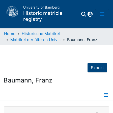
University of Bamberg
Historic matricle
registry
Home
Historische Matrikel
Matrikel der älteren Universität
Baumann, Franz
Matrikel
Directory of
Professors
Export
Baumann, Franz
Details