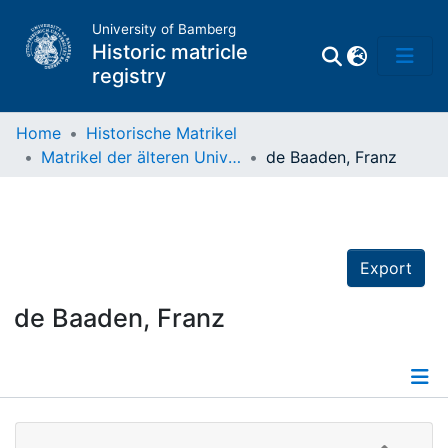
University of Bamberg
Historic matricle
registry
Home
Historische Matrikel
Matrikel der älteren Universität
de Baaden, Franz
Matrikel
Directory of
Professors
Export
de Baaden, Franz
Details